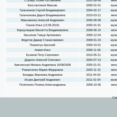
Стулиус Юлия Руслановна
2001-08-06
жен
Константинов Максим
2005-01-01
муж
Гальченков Сергей Владимирович
2004-02-17
муж
Гальченкова Дарья Владимировна
2010-03-21
жен
Максименко Алексей Андреевич
2006-08-08
муж
Глазов Илья (13.08.2010)
2005-01-01
муж
Коршуницкая Виолетта Владимировна
2008-06-10
жен
Касьянов Тимур Артемович
2009-12-04
муж
Федотов Дамир Станиславович
2008-01-24
муж
Поминчук Арсений
2009-10-01
муж
Алиев Илья
2008-11-06
муж
Куликов Петр Сергеевич
2010-05-21
муж
Додатко Алексей Олегович
2004-07-13
муж
Кавчинская Милана Андреевна 16/08/2008
2005-01-01
жен
Романченко Мария Фёдоровна
2003-11-15
жен
Бондарь Вероника Андреевна
2011-04-02
жен
Исаев Дмитрий Андреевич
2011-01-04
муж
Поляченко Полина Александровна
2008-10-06
жен
Cop