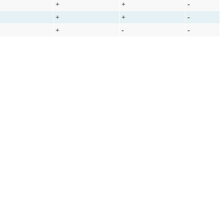
+
+
-
+
+
-
+
-
-