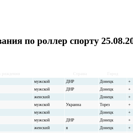
ния по роллер спорту 25.08.2
а рождения
Пол
Страна
Город
мужской
ДНР
Донецк
+
мужской
ДНР
Донецк
+
женский
Донецк
+
мужской
Украина
Торез
+
мужской
Донецк
+
мужской
ДНР
Донецк
+
женский
я
Донецк
+