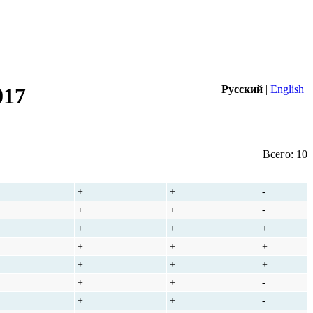
Русский
|
English
017
Всего: 10
Free jump
High jump
Style jump
Slide
+
+
-
+
+
-
+
+
+
+
+
+
+
+
+
+
+
-
+
+
-