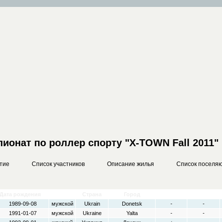
ионат по роллер спорту "X-TOWN Fall 2011"
тие
Список участников
Описание жилья
Список поселя
Дата рождения
Пол
Страна
Город
Free jump
High jump
1989-09-08
мужской
Ukrain
Donetsk
-
-
1991-01-07
мужской
Ukraine
Yalta
-
-