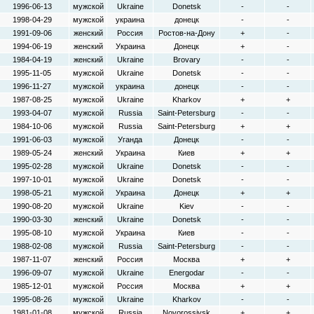
1996-06-13
мужской
Ukraine
Donetsk
-
-
1998-04-29
мужской
украина
донецк
-
-
1991-09-06
женский
Россия
Ростов-на-Дону
+
-
1994-06-19
женский
Украина
Донецк
+
-
1984-04-19
женский
Ukraine
Brovary
-
-
1995-11-05
мужской
Ukraine
Donetsk
-
-
1996-11-27
мужской
украина
донецк
-
-
1987-08-25
мужской
Ukraine
Kharkov
+
+
1993-04-07
мужской
Russia
Saint-Petersburg
-
-
1984-10-06
мужской
Russia
Saint-Petersburg
+
+
1991-06-03
мужской
Уганда
Донецк
-
-
1989-05-24
женский
Украина
Киев
+
+
1995-02-28
мужской
Ukraine
Donetsk
-
-
1997-10-01
мужской
Ukraine
Donetsk
-
-
1998-05-21
мужской
Украина
Донецк
+
+
1990-08-20
мужской
Ukraine
Kiev
-
-
1990-03-30
женский
Ukraine
Donetsk
-
-
1995-08-10
мужской
Украина
Киев
-
-
1988-02-08
мужской
Russia
Saint-Petersburg
-
-
1987-11-07
женский
Россия
Москва
+
+
1996-09-07
мужской
Ukraine
Energodar
-
-
1985-12-01
мужской
Россия
Москва
+
+
1995-08-26
мужской
Ukraine
Kharkov
-
-
1981-01-08
мужской
Russia
Novorossiysk
+
+