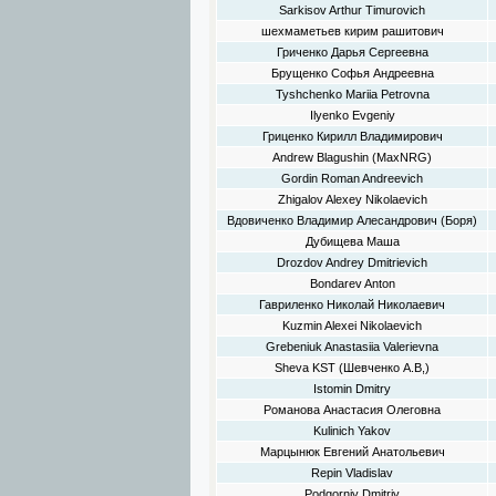
Sarkisov Arthur Timurovich
шехмаметьев кирим рашитович
Гриченко Дарья Сергеевна
Брущенко Софья Андреевна
Tyshchenko Mariia Petrovna
Ilyenko Evgeniy
Гриценко Кирилл Владимирович
Andrew Blagushin (MaxNRG)
Gordin Roman Andreevich
Zhigalov Alexey Nikolaevich
Вдовиченко Владимир Алесандрович (Боря)
Дубищева Маша
Drozdov Andrey Dmitrievich
Bondarev Anton
Гавриленко Николай Николаевич
Kuzmin Alexei Nikolaevich
Grebeniuk Anastasiia Valerievna
Sheva KST (Шевченко А.В,)
Istomin Dmitry
Романова Анастасия Олеговна
Kulinich Yakov
Марцынюк Евгений Анатольевич
Repin Vladislav
Podgorniy Dmitriy