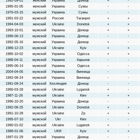
1992-09-01
женский
Украина
Донецк
+
-
1995-01-05
женский
Украина
Сумы
-
-
1976-03-15
мужской
Украина
Сумы
-
-
1991-03-22
мужской
Россия
Таганрог
+
+
1994-04-03
женский
Ukraine
Donetsk
+
+
1993-10-01
мужской
Украина
Донецк
+
+
1996-06-13
мужской
Украина
Донецк
-
-
1992-05-16
женский
Украина
Донецк
+
-
1986-12-23
мужской
Ukraine
Kyiv
+
+
1985-10-02
мужской
Украина
Одесса
+
+
1988-04-11
мужской
Украина
Харьков
-
-
1995-06-14
мужской
Украина
Одесса
-
-
2004-04-05
мужской
Украина
Винница
-
-
1992-06-24
мужской
Украина
Винница
-
-
1991-09-24
мужской
Хохляндия
Донецк
-
-
1990-03-28
мужской
Ukraine
Lygansk
+
-
1987-11-26
мужской
Ukraine
Kiev
+
+
1996-10-20
мужской
Украина
Донецк
-
-
1992-06-25
мужской
Ukraine
Donetsk
+
+
1991-10-28
мужской
Ukraine
Zp
+
+
1995-07-10
мужской
Ukr
Kiev
-
-
1990-01-02
мужской
Ukraine
Lugansk
+
-
1988-01-06
мужской
UKR
Kyiv
+
+
1997-01-29
мужской
Украина
Донецк
-
-