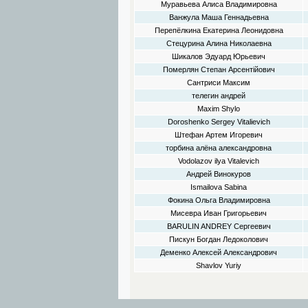
Муравьева Алиса Владимировна
Ванжула Маша Геннадьевна
Перепёлкина Екатерина Леонидовна
Стецурина Алина Николаевна
Шикалов Эдуард Юрьевич
Померлян Степан Арсентійович
Сантриси Максим
телегин андрей
Maxim Shylo
Doroshenko Sergey Vitalievich
Штефан Артем Игоревич
торбина алёна александровна
Vodolazov ilya Vitalevich
Андрей Винокуров
Ismailova Sabina
Фокина Ольга Владимировна
Мисевра Иван Григорьевич
BARULIN ANDREY Сергеевич
Пискун Богдан Ледоколович
Деменко Алексей Александрович
Shavlov Yuriy