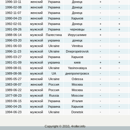
1996-10-11
женский
Украина
Донецк
+
-
1996-02-08
женский
Украина
Донецк
-
-
1992-11-07
женский
Украина
Донецк
-
-
1990-04-23
женский
Украина
Харьков
-
-
1992-02-01
мужской
Украина
Донецк
+
+
1991-09-26
мужской
Украина
черновцы
+
+
1988-06-14
мужской
Палестина
Иерусалиме
+
-
1996-03-20
мужской
украина
донецк
-
-
1991-06-03
мужской
Ukraine
Vinnitsa
-
-
1996-11-23
мужской
Ukraine
Dnepropetrovsk
-
-
1995-03-27
мужской
Украина
Харьков
-
-
1991-01-09
мужской
украина
киев
+
+
1999-08-01
мужской
Ukraine
Yasinovataya
+
-
1989-08-06
мужской
UA
днепропетровск
-
-
1995-05-27
женский
Ukraine
Odessa
-
-
1983-08-07
женский
Россия
Москва
-
-
1989-06-22
мужской
Россия
Москва
-
-
1977-08-23
мужской
Russia
Moscow
-
-
1993-06-15
мужской
Украина
Италия
-
-
1990-04-25
мужской
Украина
Харьков
-
-
1994-06-23
мужской
Ukraine
Donetsk
-
-
Copyright © 2010, 4roller.info