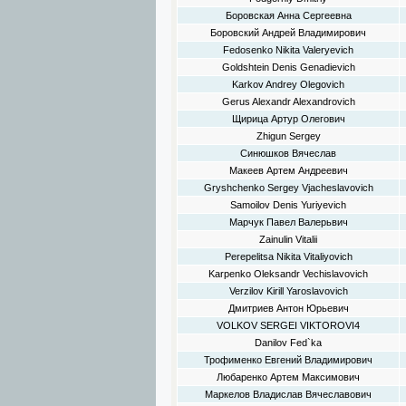
Боровская Анна Сергеевна
Боровский Андрей Владимирович
Fedosenko Nikita Valeryevich
Goldshtein Denis Genadievich
Karkov Andrey Olegovich
Gerus Alexandr Alexandrovich
Щирица Артур Олегович
Zhigun Sergey
Синюшков Вячеслав
Макеев Артем Андреевич
Gryshchenko Sergey Vjacheslavovich
Samoilov Denis Yuriyevich
Марчук Павел Валерьвич
Zainulin Vitalii
Perepelitsa Nikita Vitaliyovich
Karpenko Oleksandr Vechislavovich
Verzilov Kirill Yaroslavovich
Дмитриев Антон Юрьевич
VOLKOV SERGEI VIKTOROVI4
Danilov Fed`ka
Трофименко Евгений Владимирович
Любаренко Артем Максимович
Маркелов Владислав Вячеславович