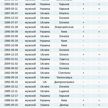
1991-02-10
женский
Украина
Харьков
+
+
1983-03-11
мужской
Украина
Харьков
+
+
1997-05-07
мужской
Ukraine
Kharkov
-
-
2004-12-10
мужской
Ukraine
Donetsk
-
-
1995-07-07
мужской
Ukraine
Donetsk
+
-
1992-01-28
мужской
Ukraine
Dnepropetrovsk
+
-
1990-06-09
мужской
Украина
Киев
+
+
1995-03-09
мужской
Ukraine
Donetsk
+
-
1986-05-29
мужской
Украина
Киев
-
-
1993-10-08
мужской
Украина
Киев
-
-
1991-09-09
мужской
Ukraine
Donetsk
-
-
1984-12-23
мужской
Ukrane
Doneck
+
+
1993-01-01
мужской
Украина
Одесса
-
-
2004-01-02
мужской
Ukraine
Odessa
-
-
1996-09-02
мужской
Ukraine
Donetsk
-
-
1992-09-09
мужской
Ukraine
Chernivtsi
+
-
1998-09-19
мужской
Ukraine
Yasinovataya
-
-
1992-05-15
мужской
UA
Днепропетровск
-
-
1984-10-12
мужской
Ukraine
Donetsk
-
-
1985-12-11
мужской
Ukraine
Lugansk
-
-
1986-12-17
мужской
Украина
Харьков
-
-
1988-01-06
мужской
Украина
Киев
+
+
1995-09-15
мужской
Ураина
Донецк
+
+