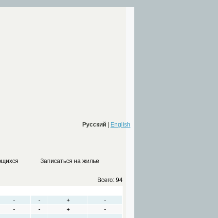
Русский
|
English
ющихся
Записаться на жилье
Всего: 94
Style jump
Slide
Slalom battle
Long jump
-
-
+
-
-
-
+
-