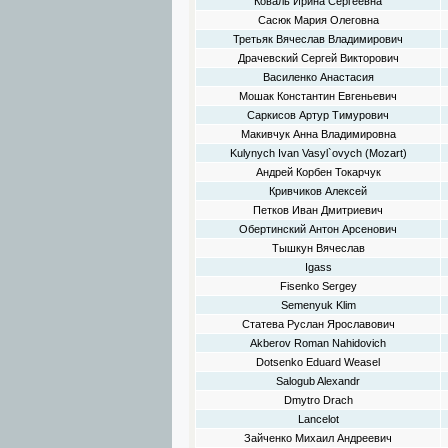
Коваль Ирина Сергеевна
Сасюк Мария Олеговна
Третьяк Вячеслав Владимирович
Драчевский Сергей Викторович
Василенко Анастасия
Мошак Константин Евгеньевич
Саркисов Артур Тимурович
Макивчук Анна Владимировна
Kulynych Ivan Vasyl`ovych (Mozart)
Андрей Корбен Токарчук
Кривчиков Алексей
Петков Иван Дмитриевич
Обертинский Антон Арсенович
Тышкун Вячеслав
Igass
Fisenko Sergey
Semenyuk Klim
Статева Руслан Ярославович
Akberov Roman Nahidovich
Dotsenko Eduard Weasel
Salogub Alexandr
Dmytro Drach
Lancelot
Зайченко Михаил Андреевич