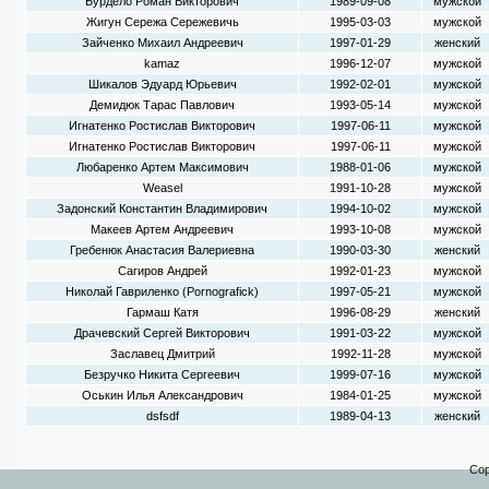
Бурдело Роман Викторович
1989-09-08
мужской
Жигун Сережа Сережевичь
1995-03-03
мужской
Зайченко Михаил Андреевич
1997-01-29
женский
kamaz
1996-12-07
мужской
Шикалов Эдуард Юрьевич
1992-02-01
мужской
Демидюк Тарас Павлович
1993-05-14
мужской
Игнатенко Ростислав Викторович
1997-06-11
мужской
Игнатенко Ростислав Викторович
1997-06-11
мужской
Любаренко Артем Максимович
1988-01-06
мужской
Weasel
1991-10-28
мужской
Задонский Константин Владимирович
1994-10-02
мужской
Макеев Артем Андреевич
1993-10-08
мужской
Гребенюк Анастасия Валериевна
1990-03-30
женский
Сагиров Андрей
1992-01-23
мужской
Николай Гавриленко (Pornografick)
1997-05-21
мужской
Гармаш Катя
1996-08-29
женский
Драчевский Сергей Викторович
1991-03-22
мужской
Заславец Дмитрий
1992-11-28
мужской
Безручко Никита Сергеевич
1999-07-16
мужской
Оськин Илья Александрович
1984-01-25
мужской
dsfsdf
1989-04-13
женский
Cop