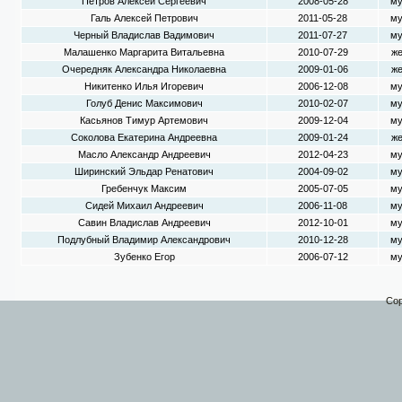
Петров Алексей Сергеевич
2008-05-28
му
Галь Алексей Петрович
2011-05-28
му
Черный Владислав Вадимович
2011-07-27
му
Малашенко Маргарита Витальевна
2010-07-29
же
Очередняк Александра Николаевна
2009-01-06
же
Никитенко Илья Игоревич
2006-12-08
му
Голуб Денис Максимович
2010-02-07
му
Касьянов Тимур Артемович
2009-12-04
му
Соколова Екатерина Андреевна
2009-01-24
же
Масло Александр Андреевич
2012-04-23
му
Ширинский Эльдар Ренатович
2004-09-02
му
Гребенчук Максим
2005-07-05
му
Сидей Михаил Андреевич
2006-11-08
му
Савин Владислав Андреевич
2012-10-01
му
Подлубный Владимир Александрович
2010-12-28
му
Зубенко Егор
2006-07-12
му
Cop